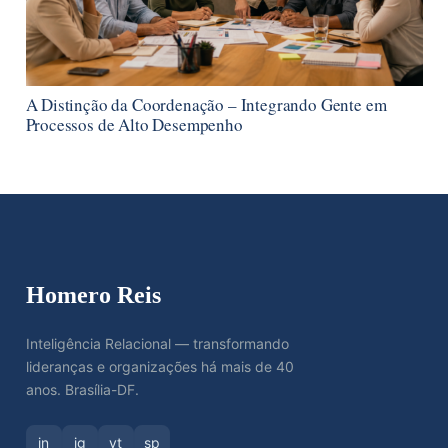
A Distinção da Coordenação – Integrando Gente em
Processos de Alto Desempenho
Homero Reis
Inteligência Relacional — transformando
lideranças e organizações há mais de 40
anos. Brasília-DF.
in
ig
yt
sp