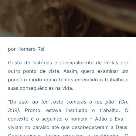
por Homero Rei
Gosto de histórias e principalmente de vê-las por
outro ponto de vista. Assim, quero examinar um
pouco o modo como temos entendido o trabalho e
suas consequências na vida.
“Do suor do teu rosto comerás o teu pão” (Gn.
3:19).
Pronto, estava instituído o trabalho. O
contexto é o seguinte: o homem – Adão e Eva –
viviam no paraíso até que desobedeceram a Deus.
Consequência: foram expulsos e castigados. O