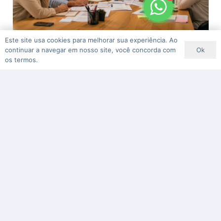
A Distinção da Coordenação – Integrando Gente
Este site usa cookies para melhorar sua experiência. Ao
Ok
continuar a navegar em nosso site, você concorda com
em Processos de Alto Desempenho
os termos.
3 meses atrás
Gênios da Inteligência Artificial, mas e a
Inteligência Relacional? O que a foto das “mãos
não dadas” nos ensina.
4 meses atrás