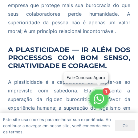
empresa que protege mais sua burocracia do que
seus colaboradores perde humanidade. A
superioridade da pessoa não é apenas um valor
moral; é um princípio relacional incontornável.
A PLASTICIDADE — IR ALÉM DOS
PROCESSOS COM BOM SENSO,
CRIATIVIDADE E CORAGEM.
A plasticidade é a capacidade de adaptar-se ao
imprevisto com sabedoria. Ela representa a
1
superação da rigidez burocrática em favor da
experiência humana; a superação do legalismo em
favor do acolhimento. Talvez seja um dos princípios
Este site usa cookies para melhorar sua experiência. Ao
mais negligenciados e, ao mesmo tempo, mais
Ok
continuar a navegar em nosso site, você concorda com
os termos.
necessários.