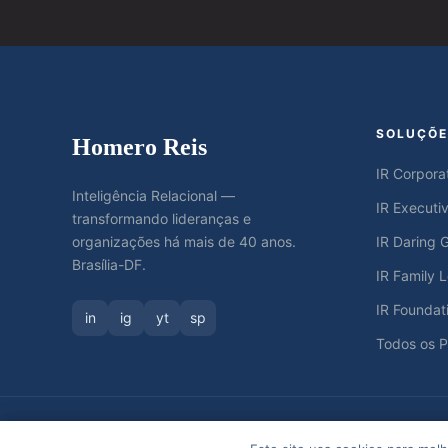
SOLUÇÕE
Homero Reis
IR Corpora
Inteligência Relacional —
IR Executi
transformando lideranças e
organizações há mais de 40 anos.
IR Daring G
Brasília-DF.
IR Family 
IR Foundat
in
ig
yt
sp
Todos os 
© 2026 Homero Reis — Relações Inteligentes e Mentoria. To