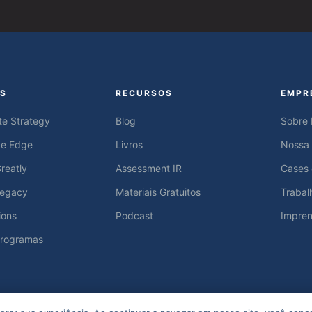
S
RECURSOS
EMPR
te Strategy
Blog
Sobre
ve Edge
Livros
Nossa
reatly
Assessment IR
Cases
Legacy
Materiais Gratuitos
Trabal
ions
Podcast
Impre
Programas
dos os direitos reservados.