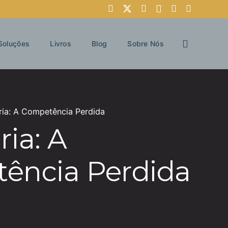
Soluções
Livros
Blog
Sobre Nós
ia: A Competência Perdida
ia: A
ência Perdida