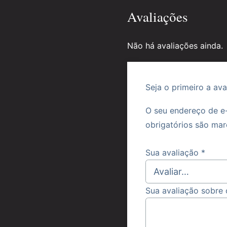
em qualquer empreendime
Avaliações
na lavra do autor como al
desenvolvimento de nossas
Não há avaliações ainda.
modo criativo, o livro é s
Seja o primeiro a av
O seu endereço de e-
obrigatórios são m
Sua avaliação
*
Sua avaliação sobre