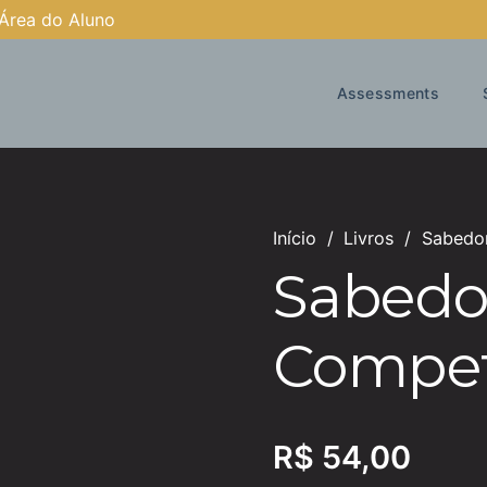
Área do Aluno
Assessments
Início
/
Livros
/
Sabedor
Sabedor
Compet
R$
54,00