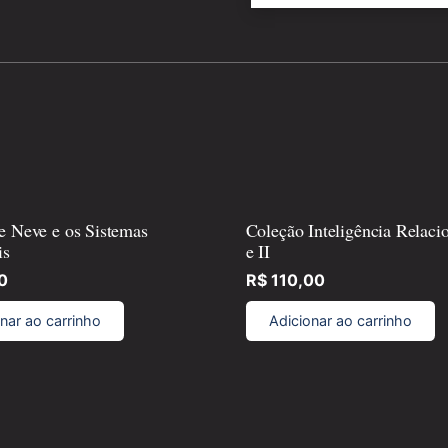
e Neve e os Sistemas
Coleção Inteligência Relacio
is
e II
0
R$
110,00
nar ao carrinho
Adicionar ao carrinho