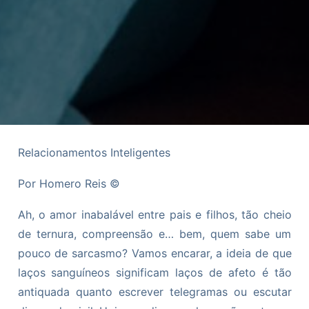
Relacionamentos Inteligentes
Por Homero Reis ©
Ah, o amor inabalável entre pais e filhos, tão cheio
de ternura, compreensão e… bem, quem sabe um
pouco de sarcasmo? Vamos encarar, a ideia de que
laços sanguíneos significam laços de afeto é tão
antiquada quanto escrever telegramas ou escutar