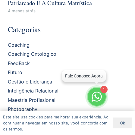
Patriarcado E A Cultura Matrística
4 meses atrás
Categorias
Coaching
Coaching Ontológico
FeedBack
Futuro
Gestão e Liderança
1
Inteligência Relacional
Maestria Profissional
Photography
Este site usa cookies para melhorar sua experiência. Ao
Relacionamentos
Ok
continuar a navegar em nosso site, você concorda com
Social Marketing
os termos.