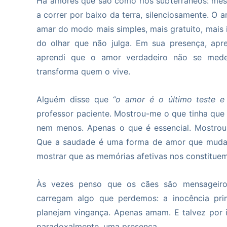
Há amores que são como rios subterrâneos: me
a correr por baixo da terra, silenciosamente. O 
amar do modo mais simples, mais gratuito, mais i
do olhar que não julga. Em sua presença, apre
aprendi que o amor verdadeiro não se mede
transforma quem o vive.
Alguém disse que
“o amor é o último teste e 
professor paciente. Mostrou-me o que tinha qu
nem menos. Apenas o que é essencial. Mostro
Que a saudade é uma forma de amor que muda 
mostrar que as memórias afetivas nos constituem
Às vezes penso que os cães são mensageiros
carregam algo que perdemos: a inocência pr
planejam vingança. Apenas amam. E talvez por
paradoxalmente, uma presença.