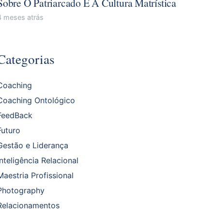
Sobre O Patriarcado E A Cultura Matrística
4 meses atrás
Categorias
Coaching
Coaching Ontológico
FeedBack
Futuro
Gestão e Liderança
Inteligência Relacional
Maestria Profissional
Photography
Relacionamentos