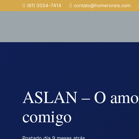
(61) 3034-7414
contato@homeroreis.com
ASLAN – O amor
comigo
Postado dia
9 meses atrás