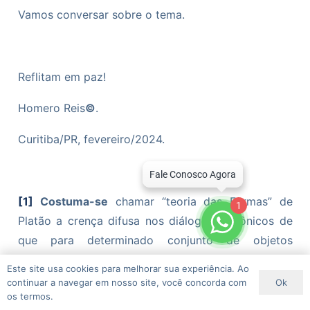
Vamos conversar sobre o tema.
Reflitam em paz!
Homero Reis
©
.
Curitiba/PR, fevereiro/2024.
[1]
Costuma-se
chamar “teoria das Formas” de
1
Platão a crença difusa nos diálogos platônicos de
que para determinado conjunto de objetos
tangíveis que compartilham de uma mesma
Este site usa cookies para melhorar sua experiência. Ao
qualidade, essa qualidade comum tem existência
Ok
continuar a navegar em nosso site, você concorda com
os termos.
real configurando-se como uma Forma Inteligível da