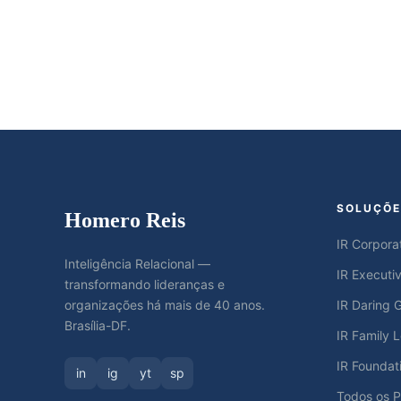
SOLUÇÕE
Homero Reis
IR Corpora
Inteligência Relacional —
IR Executi
transformando lideranças e
organizações há mais de 40 anos.
IR Daring G
Brasília-DF.
IR Family 
IR Foundat
in
ig
yt
sp
Todos os 