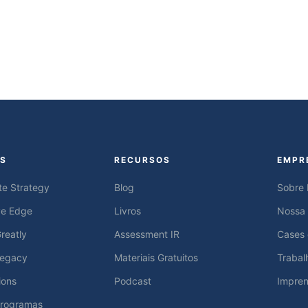
S
RECURSOS
EMPR
te Strategy
Blog
Sobre
ve Edge
Livros
Nossa
reatly
Assessment IR
Cases
Legacy
Materiais Gratuitos
Trabal
ions
Podcast
Impre
Programas