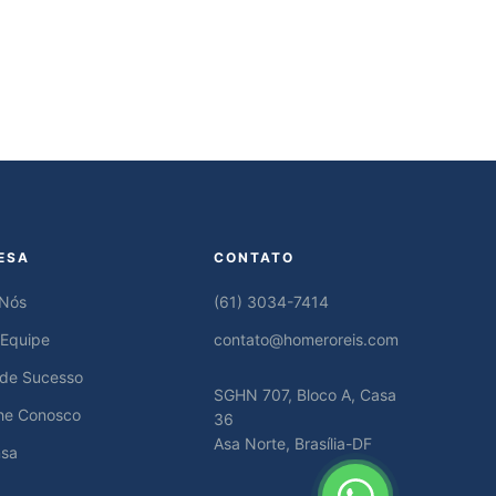
ESA
CONTATO
 Nós
(61) 3034-7414
 Equipe
contato@homeroreis.com
 de Sucesso
SGHN 707, Bloco A, Casa
he Conosco
36
Asa Norte, Brasília-DF
nsa